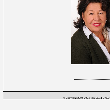
© Copyright 2004-2024 von David On&St