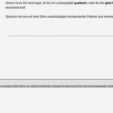
Sicher ist es Dir nicht egal, ob Du im Leistungsfall
qualitativ
, oder für die
gleic
versichert bist!
Spreche mit uns wir sind Dein unabhängiger kompententer Partner und nehmen
 Copyright 2004-2024 von David On&Stefan Heimpel für Bernhard Fink Versicherungsmakler Gm