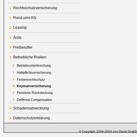
Rechtsschutzversicherung
Rund ums Kfz
Leasing
Ärzte
Freiberufler
Betriebliche Risiken
Betriebsunterbrechung
Haftpflichtversicherung
Firmenrechtschutz
Keymanversicherung
Pensions-Rückdeckung
Deffered Compensation
Schadensabwicklung
Datenschutzerklärung
© Copyright 2004-2024 von David On&St