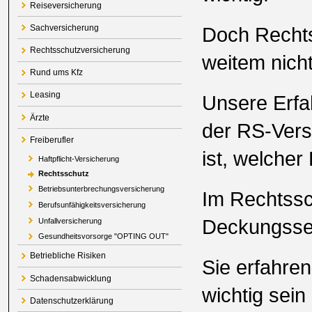
Reiseversicherung
Doch Rechts
Sachversicherung
Rechtsschutzversicherung
weitem nich
Rund ums Kfz
Leasing
Unsere Erfah
Ärzte
der RS-Versi
Freiberufler
ist, welcher 
Haftpflicht-Versicherung
Rechtsschutz
Betriebsunterbrechungsversicherung
Im Rechtssc
Berufsunfähigkeitsversicherung
Deckungsse
Unfallversicherung
Gesundheitsvorsorge "OPTING OUT"
Betriebliche Risiken
Sie erfahre
Schadensabwicklung
wichtig sein
Datenschutzerklärung