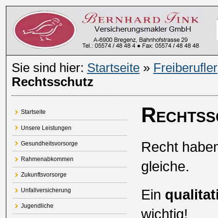
Sie sind hier:
Startseite
»
Freiberufler
Rechtsschutz
Rechtss
Startseite
Unsere Leistungen
Recht haben
Gesundheitsvorsorge
Rahmenabkommen
gleiche.
Zukunftsvorsorge
Ein
qualita
Unfallversicherung
Jugendliche
wichtig!