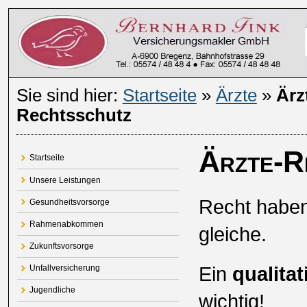
Sie sind hier:
Startseite
»
Ärzte
»
Ärz
Rechtsschutz
Ärzte-R
Startseite
Unsere Leistungen
Recht haben
Gesundheitsvorsorge
Rahmenabkommen
gleiche.
Zukunftsvorsorge
Ein
qualita
Unfallversicherung
Jugendliche
wichtig!