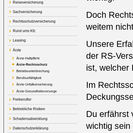
Reiseversicherung
Doch Rechts
Sachversicherung
Rechtsschutzversicherung
weitem nich
Rund ums Kfz
Leasing
Unsere Erfah
Ärzte
der RS-Versi
Ärzte-Haftpflicht
ist, welcher 
Ärzte-Rechtsschutz
Betriebsunterbrechung
Berufsunfähigkeit
Im Rechtssc
Ärzte-Unfallversicherung
Ärzte-Gesundheitsvorsorge
Deckungsse
Freiberufler
Betriebliche Risiken
Du erfährst
Schadensabwicklung
wichtig sein
Datenschutzerklärung